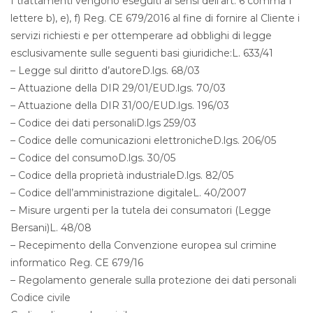
I trattamenti vengono eseguiti ai sensi dell’art. 6 comma I
lettere b), e), f) Reg. CE 679/2016 al fine di fornire al Cliente i
servizi richiesti e per ottemperare ad obblighi di legge
esclusivamente sulle seguenti basi giuridiche:L. 633/41
– Legge sul diritto d’autoreD.lgs. 68/03
– Attuazione della DIR 29/01/EUD.lgs. 70/03
– Attuazione della DIR 31/00/EUD.lgs. 196/03
– Codice dei dati personaliD.lgs 259/03
– Codice delle comunicazioni elettronicheD.lgs. 206/05
– Codice del consumoD.lgs. 30/05
– Codice della proprietà industrialeD.lgs. 82/05
– Codice dell’amministrazione digitaleL. 40/2007
– Misure urgenti per la tutela dei consumatori (Legge
Bersani)L. 48/08
– Recepimento della Convenzione europea sul crimine
informatico Reg. CE 679/16
– Regolamento generale sulla protezione dei dati personali
Codice civile